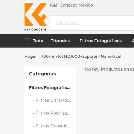
K&F Concept México
Todo
Trípodes
Filtros Fotográficos
Hogar
100mm Kit ND1000+Soporte - Nano-Xcel
No hay Productos en es
Categorías
Filtros Fotográficos
- Filtros Ultravioleta (UV)
- Filtros Polarizadores (CPL)
- Filtros Densidad Neutra (ND)