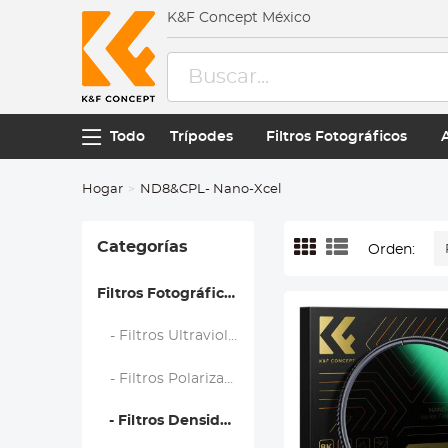
K&F Concept México
Todo
Trípodes
Filtros Fotográficos
Hogar
ND8&CPL- Nano-Xcel
Categorías
Orden:
Filtros Fotográficos
- Filtros Ultravioleta (UV)
- Filtros Polarizadores (CPL)
- Filtros Densidad Neutra (ND)