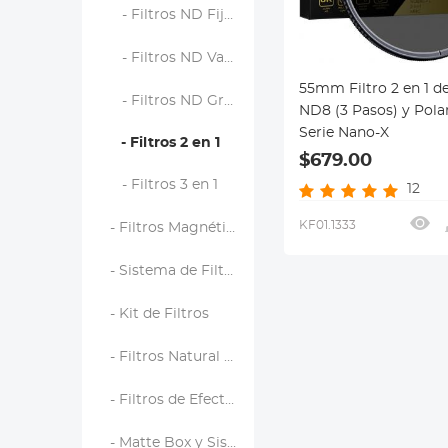
- Filtros ND Fijos
- Filtros ND Variables
55mm Filtro 2 en 1 de
- Filtros ND Graduados
ND8 (3 Pasos) y Polar
Serie Nano-X
- Filtros 2 en 1
$679.00
- Filtros 3 en 1
12
KF01.1333
- Filtros Magnéticos
- Sistema de Filtro Cuadrado
- Kit de Filtros
- Filtros Natural Night
- Filtros de Efectos
- Matte Box y Sistemas de Filtrado