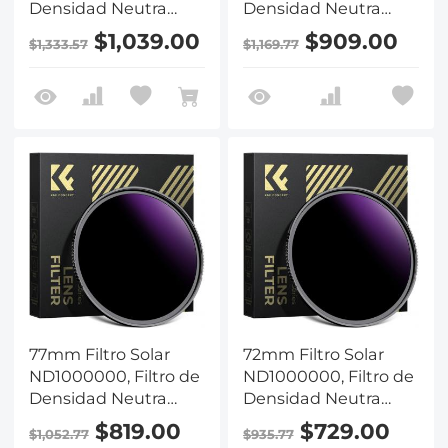
Densidad Neutra
Densidad Neutra
Sólido de 20 Paradas
Sólido de 20 Paradas
$1,039.00
$909.00
$1,333.57
$1,169.77
Fotografía de
Fotografía de
Eventos Celestes con
Eventos Celestes con
28 Recubrimientos
28 Recubrimientos
Multicapa para
Multicapa para
Cámara DSLR, Serie
Cámara DSLR, Serie
Nano-X
Nano-X
77mm Filtro Solar
72mm Filtro Solar
ND1000000, Filtro de
ND1000000, Filtro de
Densidad Neutra
Densidad Neutra
Sólido de 20 Paradas
Sólido de 20 Paradas
$819.00
$729.00
$1,052.77
$935.77
Fotografía de
Fotografía de