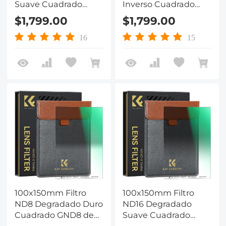
Suave Cuadrado
Inverso Cuadrado
GND8 de Vidrio
GND8 de Vidrio
$1,799.00
$1,799.00
Óptico HD, Serie
Óptico HD, Serie
Nano-X
Nano-X
16
15
100x150mm Filtro
100x150mm Filtro
ND8 Degradado Duro
ND16 Degradado
Cuadrado GND8 de
Suave Cuadrado
Vidrio Óptico HD,
GND16 de Vidrio