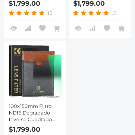
$1,799.00
$1,799.00
Serie Nano-X
Óptico HD, Serie
Nano-X
15
15
100x150mm Filtro
ND16 Degradado
Inverso Cuadrado
GND16 de Vidrio
$1,799.00
Óptico HD, Serie