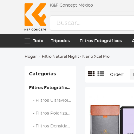
K&F Concept México
Todo
Trípodes
Filtros Fotográficos
Hogar
Filtro Natural Night - Nano Xcel Pro
Categorías
Orden:
Filtros Fotográficos
- Filtros Ultravioleta (UV)
- Filtros Polarizadores (CPL)
- Filtros Densidad Neutra (ND)