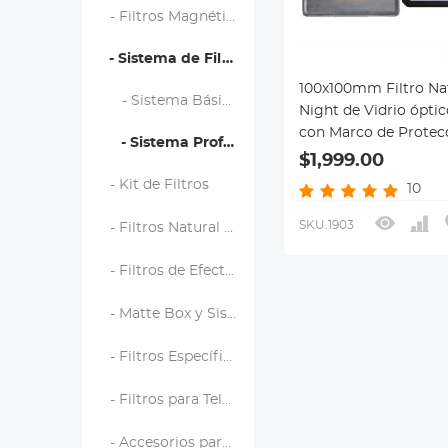
- Filtros Magnéticos
- Sistema de Filtro Cuadrado
100x100mm Filtro Na
- Sistema Básico
Night de Vidrio ópti
con Marco de Protecc
- Sistema Profesional
Serie Nano-X Pro
$1,999.00
- Kit de Filtros
10
SKU.1903
- Filtros Natural Night
- Filtros de Efectos
- Matte Box y Sistemas de Filtrado
- Filtros Específicos de Marca
- Filtros para Teléfono
- Accesorios para Filtros