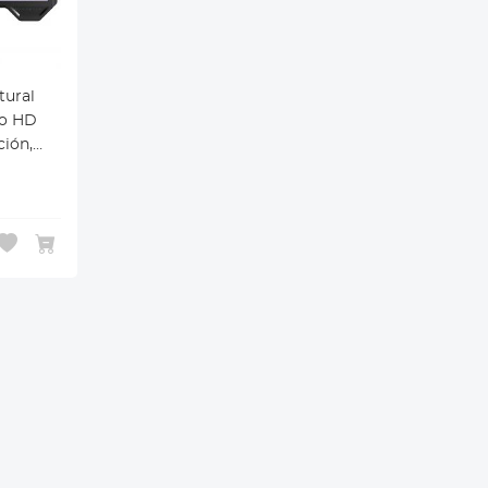
tural
co HD
ión,