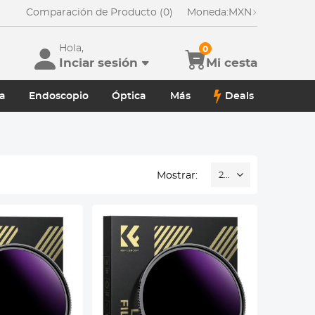
Comparación de Producto (0)
Moneda:
MXN
Hola,
0
Inciar sesión
Mi cesta
a
Endoscopio
Óptica
Más
Deals
Mostrar:
20