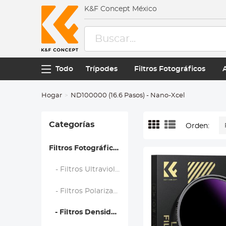
K&F Concept México
Todo
Trípodes
Filtros Fotográficos
Hogar
ND100000 (16.6 Pasos) - Nano-Xcel
Categorías
Orden:
Filtros Fotográficos
- Filtros Ultravioleta (UV)
- Filtros Polarizadores (CPL)
- Filtros Densidad Neutra (ND)