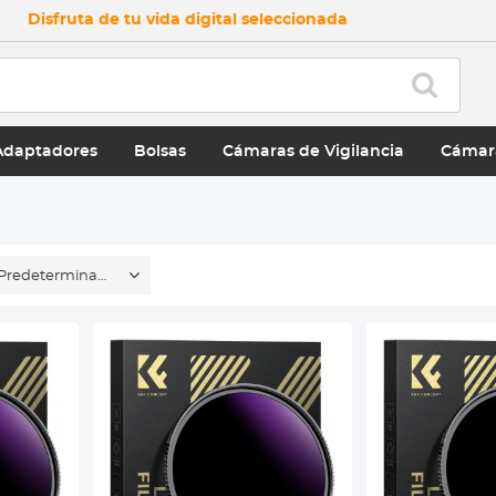
Disfruta de tu vida digital seleccionada
Adaptadores
Bolsas
Cámaras de Vigilancia
Cámar
Predeterminado