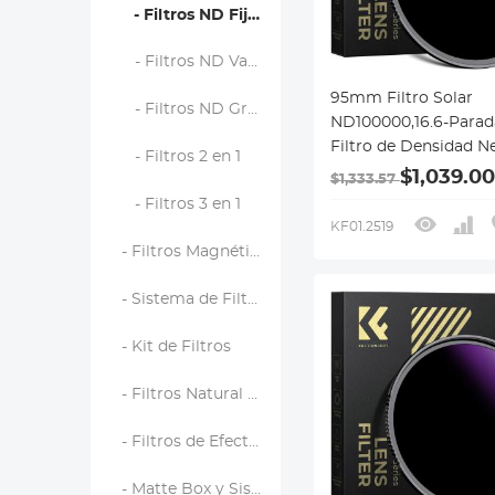
- Filtros ND Fijos
- Filtros ND Variables
95mm Filtro Solar
- Filtros ND Graduados
ND100000,16.6-Parad
Filtro de Densidad N
- Filtros 2 en 1
Sólido para Cámara 
$1,039.00
$1,333.57
Serie Nano-X
- Filtros 3 en 1
KF01.2519
- Filtros Magnéticos
- Sistema de Filtro Cuadrado
- Kit de Filtros
- Filtros Natural Night
- Filtros de Efectos
- Matte Box y Sistemas de Filtrado