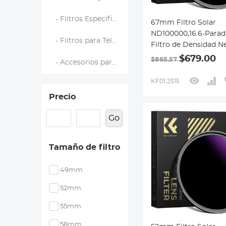
- Filtros Específicos de Marca
67mm Filtro Solar
ND100000,16.6-Parad
- Filtros para Teléfono
Filtro de Densidad N
Sólido para Cámara 
$679.00
$865.57
- Accesorios para Filtros
Serie Nano-X
KF01.2515
Precio
Go
Tamaño de filtro
49mm
52mm
55mm
58mm