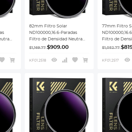
82mm Filtro Solar
77mm Filtro S
as
ND100000,16.6-Paradas
ND100000,16.6
eutra
Filtro de Densidad Neutra
Filtro de Dens
DSLR,
Sólido para Cámara DSLR,
Sólido para C
$909.00
$81
$1,169.77
$1,052.77
Serie Nano-X
Serie Nano-X
KF01.2518
KF01.2517