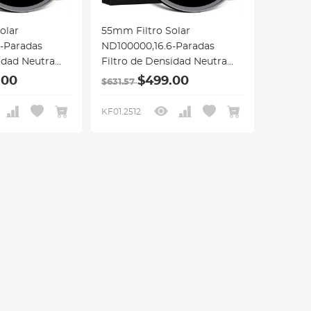
olar
55mm Filtro Solar
-Paradas
ND100000,16.6-Paradas
idad Neutra
Filtro de Densidad Neutra
ámara DSLR,
Sólido para Cámara DSLR,
.00
$499.00
$631.57
Serie Nano-X
KF01.2512