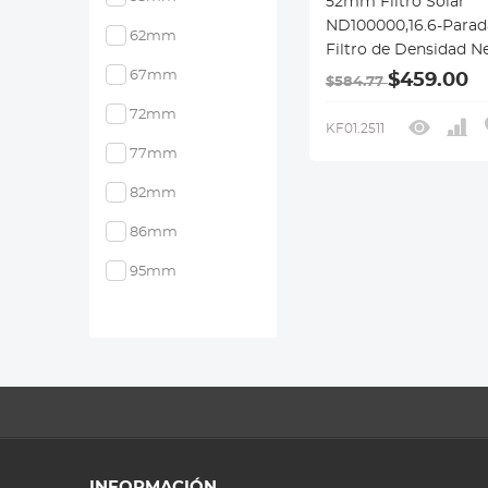
52mm Filtro Solar
ND100000,16.6-Parad
62mm
Filtro de Densidad N
Sólido para Cámara 
67mm
$459.00
$584.77
Serie Nano-X
72mm
KF01.2511
77mm
82mm
86mm
95mm
INFORMACIÓN