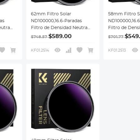
62mm Filtro Solar
58mm Filtro S
as
ND100000,16.6-Paradas
ND100000,16.6
eutra
Filtro de Densidad Neutra
Filtro de Dens
DSLR,
Sólido para Cámara DSLR,
Sólido para C
$589.00
$549
$748.57
$701.77
Serie Nano-X
Serie Nano-X
KF01.2514
KF01.2513