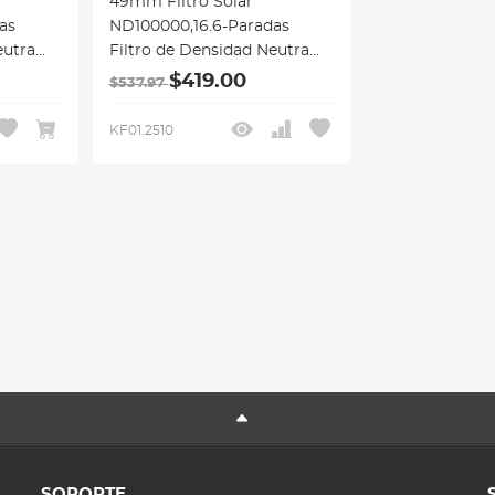
49mm Filtro Solar
as
ND100000,16.6-Paradas
eutra
Filtro de Densidad Neutra
DSLR,
Sólido para Cámara DSLR,
$419.00
$537.97
Serie Nano-X
KF01.2510
SOPORTE