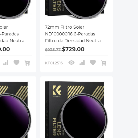
olar
72mm Filtro Solar
-Paradas
ND100000,16.6-Paradas
idad Neutra
Filtro de Densidad Neutra
ámara DSLR,
Sólido para Cámara DSLR,
9.00
$729.00
$935.77
Serie Nano-X
KF01.2516