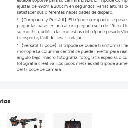
estable soporte para su cámara DSLR. El Trípode Comp
ajustar de 49cm a 200cm en segundos. Varias alturas d
satisfacer sus diferentes necesidades de disparo.
* 【Compacto y Portátil】El trípode compacto se pesa sol
plegar las patas en una altura plegada sola de 49cm. Ll
su mochila, adiós a las molestias del trípode pesado.Vi
transporte, fácil de llevar a viajar.
* 【Versátil Trípode】El trípode se puede transformar f
monopié.La columna central se puede invertir para real
ángulo bajo, macro-fotografía, fotografía especial, o cu
fotografía creativa. Los picos metales del trípode aume
del trípode de cámara.
ntos