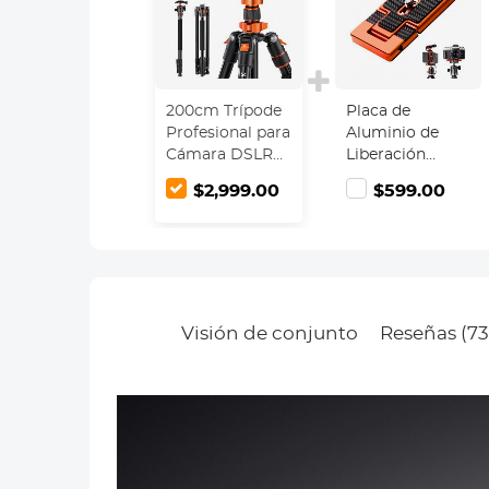
200cm Trípode
Placa de
Profesional para
Aluminio de
Cámara DSLR
Liberación
con Monopié +
Rápida 2 en 1
$2,999.00
$599.00
Columna
Compacta con
Central + Rótula
Tornillo de 1/4" y
de Bola + Placa
3/8" para
de Liberación,
Trípode,
Carga 10KG -
Cámara,
K234A7+BH-28L
Smartphone y
(S210)
Micrófono,
Visión de conjunto
Reseñas (73
Naranja - CA02