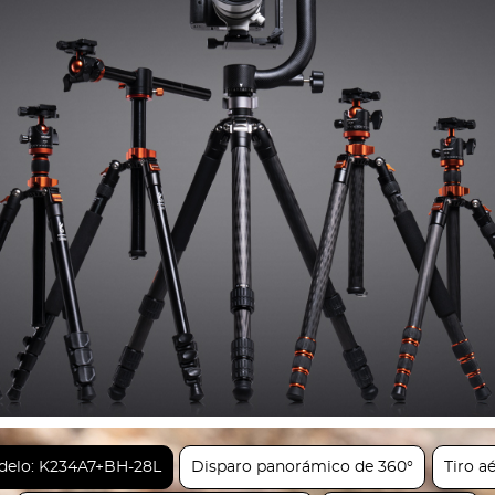
elo: K234A7+BH-28L
Disparo panorámico de 360°
Tiro a