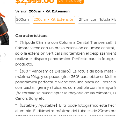
$2,999.00
VAT incluido
Versión:
200cm + Kit Extensión
200cm
200cm + Kit Extensión
211cm con Rótula Fl
Caracteristicas
* 【Trípode Cámara con Columna Cenital Transversal】E
Cámara viene con un brazo extensión columna central, 
solo la extensión vertical sino también el desplazamient
realizar el disparo panorámico. Perfecto para la fotogra
producto.
* 【360 ° Panorámica Disparo】La rótula de bola metál
máxima 10kg, y se puede girar 360° para obtener fácilm
panorámica perfecta. Y viene con una placa de liberació
compacta, ligera y rápida, es compatible con la mayoría
1/4" tornillo se puede aptar la mayoría de las cámaras,
Canon, Sony etc.
* 【Estable y Ajustable】El trípode fotográfico está hec
aluminio. El diámetro máximo del tubo es de 23mm,pr