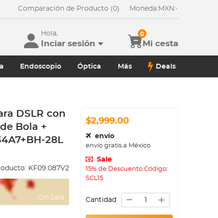
Comparación de Producto (0)
Moneda:
MXN
Hola,
0
Inciar sesión
Mi cesta
a
Endoscopio
Óptica
Más
Deals
ara DSLR con
$2,999.00
de Bola +
envío
234A7+BH-28L
envío gratis a México
Sale
roducto:
KF09.087V2
15% de Descuento Código:
SCL15
On Sale
Cantidad