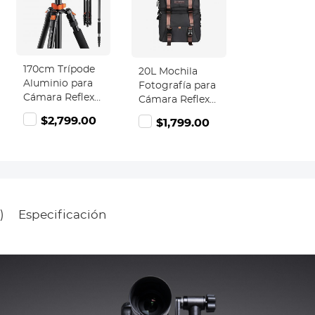
170cm Trípode
20L Mochila
Aluminio para
Fotografía para
Cámara Reflex
Cámara Reflex
con Columna
con Cubierta
$2,799.00
$1,799.00
Central +
Impermeable,
Monopié +
para Diaria y
28mm Rótula
Viaje, Negro
de Bola + Placa
de Liberación,
Carga 10KG -
T255A4+BH-28L
)
Especificación
(TM2515T1)