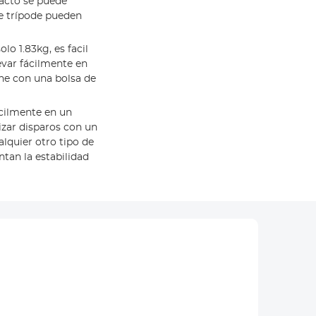
acto se puede
e trípode pueden
o 1.83kg, es facil
evar fácilmente en
ene con una bolsa de
ácilmente en un
izar disparos con un
alquier otro tipo de
ntan la estabilidad