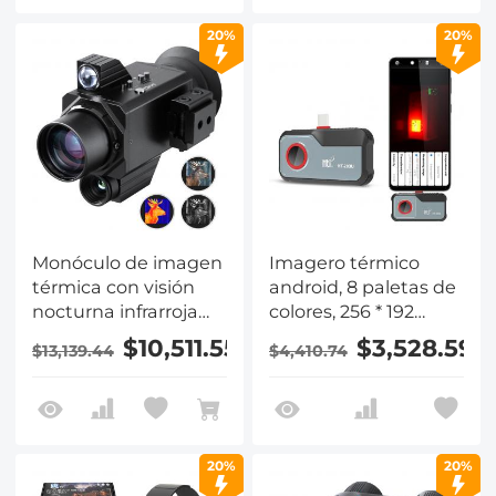
20%
20%
Monóculo de imagen
Imagero térmico
térmica con visión
android, 8 paletas de
nocturna infrarroja
colores, 256 * 192
4K, frecuencia de
píxeles infrarrojos,
$10,511.55
$3,528.59
$13,139.44
$4,410.74
cuadro de 60Hz, ＜
tasa de actualización
25mk NETD
de 25hz
20%
20%