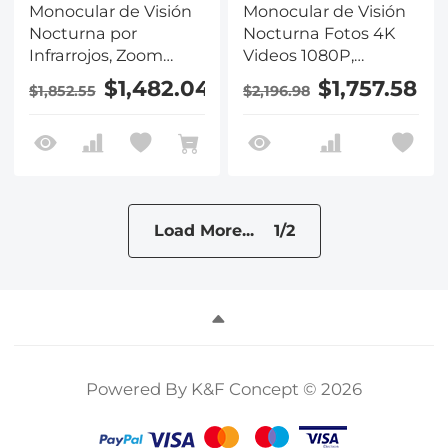
Monocular de Visión
Monocular de Visión
Nocturna por
Nocturna Fotos 4K
Infrarrojos, Zoom
Videos 1080P,
Digital 10X, Alcance
Pantalla de 2
$1,482.04
$1,757.58
$1,852.55
$2,196.98
de 800M, Pantalla de
2in, Batería de 64GB
2000mAh Kentfaith
Load More... 1/2
Powered By K&F Concept © 2026