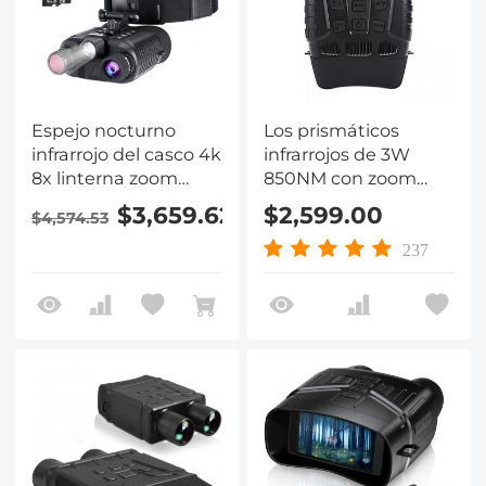
Espejo nocturno
Los prismáticos
infrarrojo del casco 4k
infrarrojos de 3W
8x linterna zoom
850NM con zoom
digital 32 GB
digital 4X se utilizan
$3,659.62
$2,599.00
$4,574.53
para la caza nocturna
237