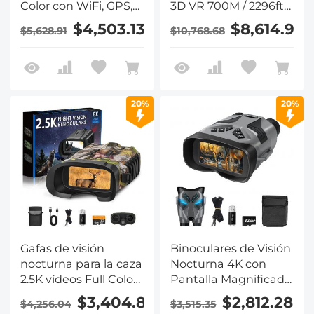
Color con WiFi, GPS,
3D VR 700M / 2296ft
Alcance de
6x zoom Kentfaith
$4,503.13
$8,614.94
$5,628.91
$10,768.68
300M/984FT y Tarjeta
de 32GB Kentfaith
20%
20%
Gafas de visión
Binoculares de Visión
nocturna para la caza
Nocturna 4K con
2.5K vídeos Full Color
Pantalla Magnificada
noche y día 300m
de 7" Botones
$3,404.83
$2,812.28
$4,256.04
$3,515.35
Rango Kentfaith
Retroiluminados