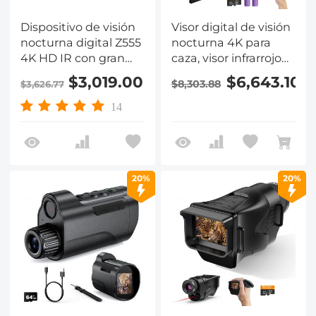
Dispositivo de visión
Visor digital de visión
nocturna digital Z555
nocturna 4K para
4K HD IR con gran
caza, visor infrarrojo
pantalla TFT HD de 3",
con alcance de 300
$3,019.00
$6,643.10
$8,303.88
$3,626.77
botón de brillo en la
m, zoom 5–20X y
oscuridad, aumento
modo PIP, retícula de
14
de lente 5x, zoom
calibración cero,
digital de 8x, con
compatible con máx.
estuche a prueba de
512 GB, Kentfaith
golpes, admite
20%
20%
grabación de vídeo y
fotografía, adecuado
para caza