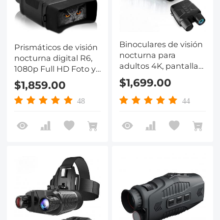
Binoculares de visión
Prismáticos de visión
nocturna para
nocturna digital R6,
adultos 4K, pantalla
1080p Full HD Foto y
de 3 pulgadas, ajuste
video Gafas de visión
$1,699.00
$1,859.00
de visión nocturna
nocturna infrarroja
infrarroja de 7
para observación
48
44
paradas, zoom digital
diurna y nocturna
de 5x, soporte para
para caza,
grabación de video y
campamento,
toma de fotografías,
vigilancia
adecuado para caza
diurna y nocturna,
campamentos, vigila