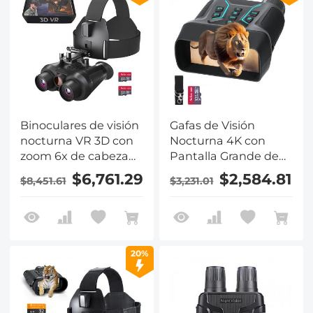
Binoculares de visión
Gafas de Visión
nocturna VR 3D con
Nocturna 4K con
zoom 6x de cabeza
Pantalla Grande de
infrarroja
4.5 pulgadas,
$6,761.29
$2,584.81
$8,451.61
$3,231.01
Botones
Retroiluminados,
Alcance de 1312 pies
(400 m) Kentfaith
20%