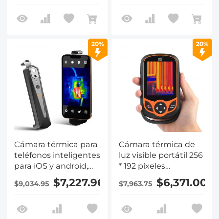
Tarjeta de 32G
Kentfaith
20%
20%
Cámara térmica para
Cámara térmica de
teléfonos inteligentes
luz visible portátil 256
para iOS y android,
* 192 píxeles
con cámara de luz
infrarrojos 25hz tasa
$7,227.96
$6,371.00
$9,034.95
$7,963.75
visible 256 x 192
de actualización
resolución infrarroja
conexión wifi
1000 Mah batería